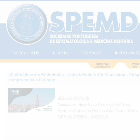
SOBRE A SPEMD
REVISTA
FORMAÇÃO
INVESTIGAÇÃ
4D Workflow em Endodontia - Unlock Endo’s 4th Dimension - Simpl
comprometer a biologia
2026-10-08 09:30
Formadores: Hugo Sousa Dias e António Ferraz
Sede do Conselho Regional do Norte - Porto
GPS 41.153608 , -8.612219