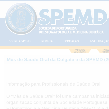
SOBRE A SPEMD
REVISTA
FORMAÇÃO
INVESTIGAÇÃ
Mês de Saúde Oral da Colgate e da SPEMD (2
Informação para Profissionais de Saúde Oral
O “Mês da Saúde Oral” foi uma campanha inici
organização conjunta da Sociedade Portuguesa
Estomatologia e Medicina Dentária (SPEMD) e d