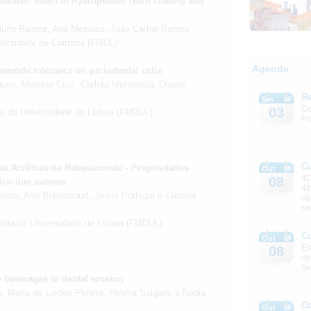
hesive: effect of hydrophobic resin coating and
, Nuno Ramos, Ana Messias, João Carlos Ramos
iversidade de Coimbra (FMUL)
Agenda
eroxide tolerance on periodontal cells
rques, Mariana Cruz, Carlota Mendonça, Duarte
Re
Set
Co
03
ria da Universidade de Lisboa (FMDUL)
Pr
C
as Acrílicas de Rebasamento - Propriedades
Out
4D
08
co dos autores
4t
Costa, Ana Bettencourt, Jaime Portugal e Cristina
co
Se
tária da Universidade de Lisboa (FMDUL)
C
Out
El
08
co
Se
me beverages in dental erosion
, Maria de Lurdes Pereira, Helena Salgado e Nádia
C
Out