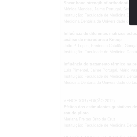
Shear bond strength of orthodontic br
Mónica Mendes, Jaime Portugal, Sofia Ar
Instituição: Faculdade de Medicina Dent
Medicina Dentária da Universidade de L
Influência de diferentes matrizes ocl
análise de microdureza Knoop
João P. Lopes, Frederico Catalão, Gonçal
Instituição: Faculdade de Medicina Dent
Influência do tratamento térmico na p
Luís Pimentel, Jaime Portugal, Mário V
Instituição: Faculdade de Medicina Dent
Medicina Dentária da Universidade do L
VENCEDOR (EDIÇÃO 2012)
Efeitos dos estimulantes gustativos de 
estudo piloto
Mariana Freitas Brito da Cruz
Instituição: Faculdade de Medicina Dent