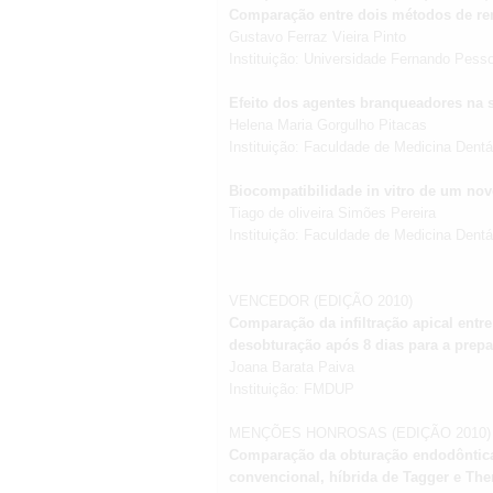
Comparação entre dois métodos de re
Gustavo Ferraz Vieira Pinto
Instituição: Universidade Fernando Pess
Efeito dos agentes branqueadores na s
Helena Maria Gorgulho Pitacas
Instituição: Faculdade de Medicina Dent
Biocompatibilidade in vitro de um no
Tiago de oliveira Simões Pereira
Instituição: Faculdade de Medicina Dent
VENCEDOR (EDIÇÃO 2010)
Comparação da infiltração apical entre
desobturação após 8 dias para a prep
Joana Barata Paiva
Instituição: FMDUP
MENÇÕES HONROSAS (EDIÇÃO 2010)
Comparação da obturação endodôntica 
convencional, híbrida de Tagger e The