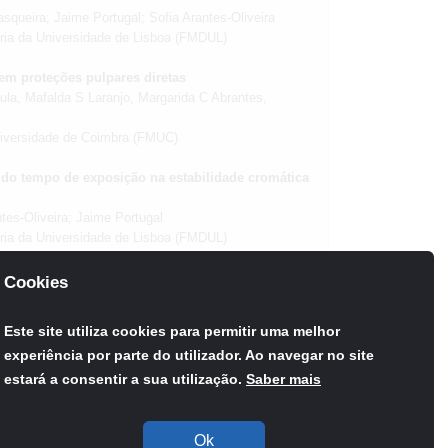
asqueira; Jaime Portugal; Sofia Arantes-Oliveira
ária da Universidade de Lisboa (FMDUL)
 em proteções pulpares diretas
la, Mafalda S Laranjo, Margarida C Abrantes,
niversidade de Coimbra (FMUC)
 do tempo de exposição na estabilidade cromática
tes-Oliveira; Jaime Portugal
ária da Universidade de Lisboa (FMDUL)
Cookies
e on the Cytotoxicity of Acrylic Reline Resins.
Este site utiliza cookies para permitir uma melhor
s, Joana Miranda, Matilde Castro, Ana F. Bettencourt,
experiência por parte do utilizador. Ao navegar no site
tária da Universidade de Lisboa (FMDUL) / Faculdade
estará a consentir a sua utilização.
Saber mais
Ok