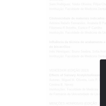
Sara Rodrigues; Nádia Oliveira; Filipa Ch
Instituição: Faculdade de Medicina Dent
Citotoxicidade de materiais indicados
Adriana Rebelo Fernandes, Anabela B Pau
Filomena R Botelho, Eunice P Carrilho
Instituição: Faculdade de Medicina da U
Influência da técnica de acabamento e
do bis-acrílico
Inês Henriques; Bruno Seabra; Sofia Aran
Instituição: Faculdade de Medicina Dent
VENCEDOR (EDIÇÃO 2013)
Effects of Salivary Acetylcholinesteras
Autores: Miguel M. Oliveira, Luís P. Lope
Cristina B. Neves
Instituições: Faculdade de Medicina Den
de Farmácia da Universidade de Lisboa
MENÇÕES HONROSAS (EDIÇÃO 2013)