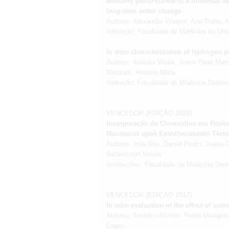
Bonding performance of a universal ad
long-term water storage
Autores: Alexandra Vinagre, Ana Ralho
Intituição: Faculdade de Medicina da Un
In vitro characterization of hydrogen p
Autores: Andreia Vieira, Joana Faria Ma
Marques, António Mata
Intituição: Faculdade de Medicina Dentá
VENCEDOR (EDIÇÃO 2018)
Incorporação de Clorexidina em Resin
Mecânicas após Envelhecimento Térmi
Autores: Inês Rijo, Daniel Pedro, Joana 
Bettencourt Neves
Instituições: Faculdade de Medicina Den
VENCEDOR (EDIÇÃO 2017)
In vitro evaluation of the effect of so
Autores: Américo Afonso, Pedro Mesquita
Lopes