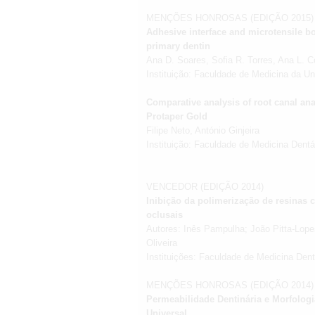
MENÇÕES HONROSAS (EDIÇÃO 2015)
Adhesive interface and microtensile b
primary dentin
Ana D. Soares, Sofia R. Torres, Ana L. C
Instituição: Faculdade de Medicina da U
Comparative analysis of root canal an
Protaper Gold
Filipe Neto, António Ginjeira
Instituição: Faculdade de Medicina Dent
VENCEDOR (EDIÇÃO 2014)
Inibição da polimerização de resinas
oclusais
Autores: Inês Pampulha; João Pitta-Lopes
Oliveira
Instituições: Faculdade de Medicina Den
MENÇÕES HONROSAS (EDIÇÃO 2014)
Permeabilidade Dentinária e Morfolog
Universal