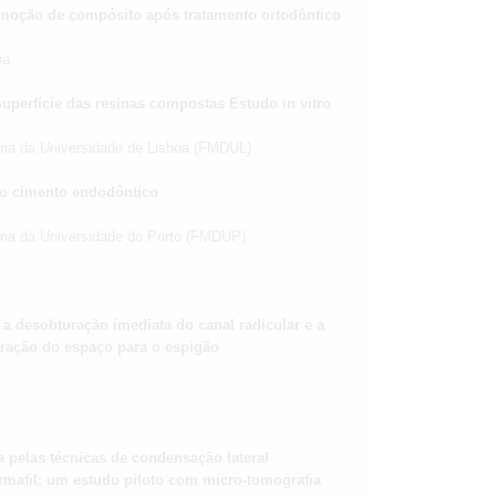
moção de compósito após tratamento ortodôntico
oa
uperfície das resinas compostas Estudo in vitro
ária da Universidade de Lisboa (FMDUL)
vo cimento endodôntico
ária da Universidade do Porto (FMDUP)
 a desobturação imediata do canal radicular e a
aração do espaço para o espigão
pelas técnicas de condensação lateral
rmafil: um estudo piloto com micro-tomografia