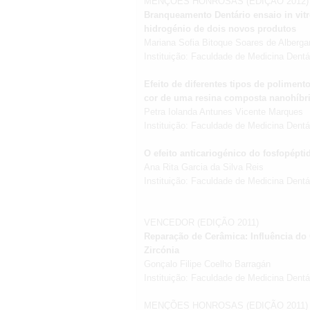
MENÇÕES HONROSAS (EDIÇÃO 2012)
Branqueamento Dentário ensaio in vitr
hidrogénio de dois novos produtos
Mariana Sofia Bitoque Soares de Albergar
Instituição: Faculdade de Medicina Dent
Efeito de diferentes tipos de poliment
cor de uma resina composta nanohíbrid
Petra Iolanda Antunes Vicente Marques
Instituição: Faculdade de Medicina Dent
O efeito anticariogénico do fosfopépti
Ana Rita Garcia da Silva Reis
Instituição: Faculdade de Medicina Dent
VENCEDOR (EDIÇÃO 2011)
Reparação de Cerâmica: Influência do
Zircónia
Gonçalo Filipe Coelho Barragán
Instituição: Faculdade de Medicina Dent
MENÇÕES HONROSAS (EDIÇÃO 2011)