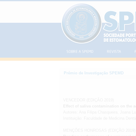
SOBRE A SPEMD
REVISTA
Prémio de Investigação SPEMD
VENCEDOR (EDIÇÃO 2019)
Effect of saliva contamination on the 
Autores: Ana Filipa Chasqueira, Joana Lu
Instituição: Faculdade de Medicina Dent
MENÇÕES HONROSAS (EDIÇÃO 2019)