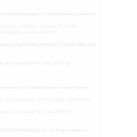
ond strengh evaluation of four adhesive systems to
osta, Ana L. Messias, Alexandra R. Vinagre
niversidade de Coimbra (FMUC)
atomy using Protaper Universal, Protaper Next and
ária da Universidade de Lisboa (FMDUL)
 compostas por materiais usados como matrizes
; Filipa Chasqueira; Jaime Portugal; Sofia Arantes-
tária da Universidade de Lisboa (FMDUL)
ia da Interface Adesiva de um Sistema Adesivo