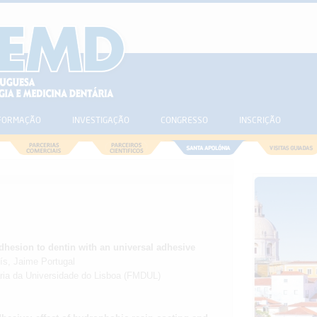
FORMAÇÃO
INVESTIGAÇÃO
CONGRESSO
INSCRIÇÃO
adhesion to dentin with an universal adhesive
ís, Jaime Portugal
ária da Universidade do Lisboa (FMDUL)