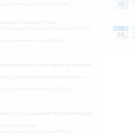
XL
09
tária da Universidade do Porto (FMDUP)
 Síndrome de Sjögren Primária
E
rte Marques, Filipe Barcelos, José Patto e António
Out
Ja
09
Qu
ria da Universidade de Lisboa (FMDUL)
 polymer materials using a light-cured composite
Ramalho, João Carlos Sampaio Fernandes, Jaime
tária da Universidade de Lisboa (FMDUL)
stância à luz na capacidade de fotopolimerização
opes, Jaime Portugal
tária da Universidade de Lisboa (FMDUL)