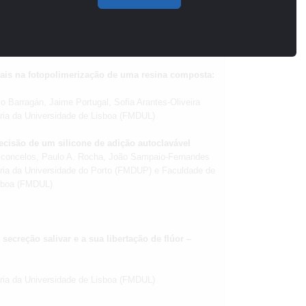
ackets to fluorosed enamel
antes-Oliveira, Pedro Mesquita
ária da Universidade do Porto (FMDUP) e Faculdade de
isboa (FMDUL)
usais na fotopolimerização de uma resina composta:
o Barragán, Jaime Portugal, Sofia Arantes-Oliveira
ária da Universidade de Lisboa (FMDUL)
recisão de um silicone de adição autoclavável
asconcelos, Paulo A. Rocha, João Sampaio-Fernandes
ária da Universidade do Porto (FMDUP) e Faculdade de
isboa (FMDUL)
secreção salivar e a sua libertação de flúor –
ária da Universidade de Lisboa (FMDUL)