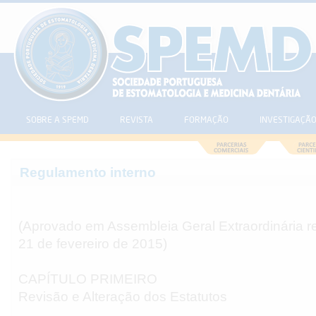
SOBRE A SPEMD
REVISTA
FORMAÇÃO
INVESTIGAÇÃ
Regulamento interno
(Aprovado em Assembleia Geral Extraordinária re
21 de fevereiro de 2015)
CAPÍTULO PRIMEIRO
Revisão e Alteração dos Estatutos