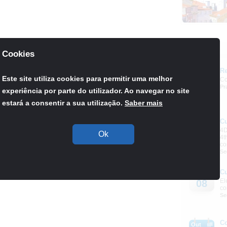
Agenda
Cookies
Re
Set
Este site utiliza cookies para permitir uma melhor
Co
03
Pr
experiência por parte do utilizador. Ao navegar no site
estará a consentir a sua utilização.
Saber mais
C
Out
4D
08
Ok
4t
co
Se
C
Out
El
08
co
Se
C
Out