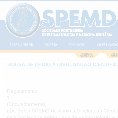
SOBRE A SPEMD
REVISTA
FORMAÇÃO
INVESTIGAÇÃ
BOLSA DE APOIO À DIVULGAÇÃO CIENTÍFI
Regulamento
1
(Enquadramento)
a)A ´Bolsa SPEMD de Apoio à Divulgação Científi
pela Sociedade Portuguesa de Estomatologia e 