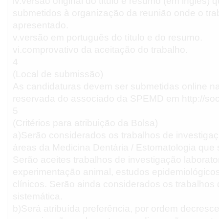
iv.versão original do título e resumo (em inglês)
submetidos à organização da reunião onde o trab
apresentado.
v.versão em português do título e do resumo.
vi.comprovativo da aceitação do trabalho.
4
(Local de submissão)
As candidaturas devem ser submetidas online n
reservada do associado da SPEMD em http://soc
5
(Critérios para atribuição da Bolsa)
a)Serão considerados os trabalhos de investiga
áreas da Medicina Dentária / Estomatologia que s
Serão aceites trabalhos de investigação laborator
experimentação animal, estudos epidemiológico
clínicos. Serão ainda considerados os trabalhos 
sistemática.
b)Será atribuída preferência, por ordem decresce