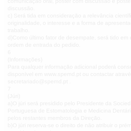
comunicação oral, poster com discussão e post
discussão.
c) Será tida em consideração a relevância científi
originalidade, o interesse e a forma de apresent
trabalho.
d)Como último fator de desempate, será tido em
ordem de entrada do pedido.
6
(Informações)
Para qualquer informação adicional poderá consu
disponível em www.spemd.pt ou contactar atravé
secretariado@spemd.pt .
7
(Júri)
a)O júri será presidido pelo Presidente da Socie
Portuguesa de Estomatologia e Medicina Dentár
pelos restantes membros da Direção.
b)O júri reserva-se o direito de não atribuir o prémi