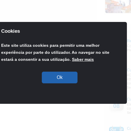
Agenda
Cookies
Re
Set
Este site utiliza cookies para permitir uma melhor
Co
03
Pr
s/lisbon2013/index.html
experiência por parte do utilizador. Ao navegar no site
estará a consentir a sua utilização.
Saber mais
C
Out
4D
08
Ok
4t
Retroceder
co
Se
C
Out
El
08
co
Se
C
Out