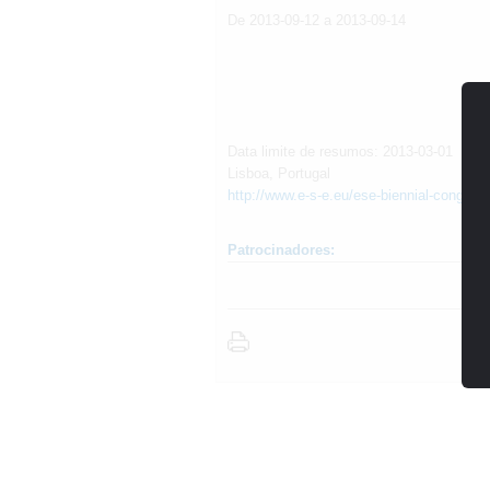
De 2013-09-12 a 2013-09-14
Data limite de resumos: 2013-03-01
Lisboa, Portugal
http://www.e-s-e.eu/ese-biennial-congres
Patrocinadores: