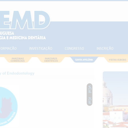
FORMAÇÃO
INVESTIGAÇÃO
CONGRESSO
INSCRIÇÃO
ty of Endodontology
vCal
iCal