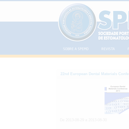
SOBRE A SPEMD
REVISTA
22nd European Dental Materials Confe
De 2013-08-29 a 2013-08-30