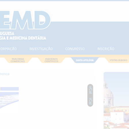
FORMAÇÃO
INVESTIGAÇÃO
CONGRESSO
INSCRIÇÃO
rence
vCal
iCal