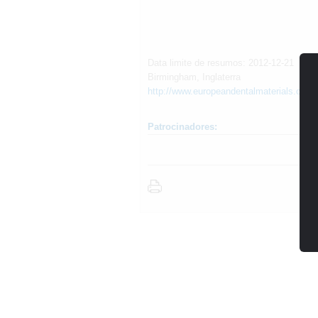
Data limite de resumos: 2012-12-21
Birmingham, Inglaterra
http://www.europeandentalmaterials.com
Patrocinadores: