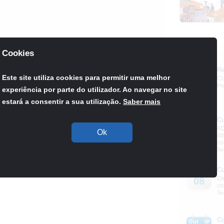
Agenda
Cookies
Re
Set
Este site utiliza cookies para permitir uma melhor
Co
03
Pr
experiência por parte do utilizador. Ao navegar no site
estará a consentir a sua utilização.
Saber mais
Retroceder
C
Out
4D
08
Ok
4t
co
Se
C
Out
El
08
co
Se
C
Out