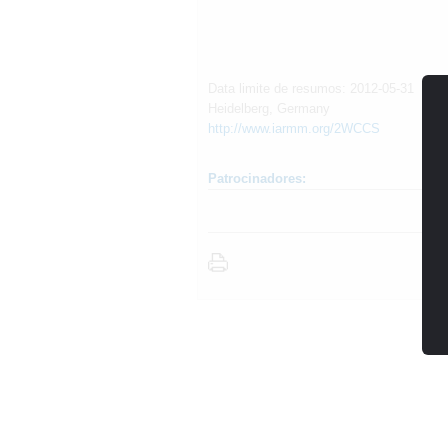
Data limite de resumos: 2012-05-31
Heidelberg, Germany
http://www.iarmm.org/2WCCS
Patrocinadores: