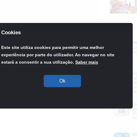
Agenda
Cookies
Re
Set
Este site utiliza cookies para permitir uma melhor
Co
03
Pr
experiência por parte do utilizador. Ao navegar no site
estará a consentir a sua utilização.
Saber mais
Retroceder
C
Out
4D
08
Ok
4t
co
Se
C
Out
El
08
co
Se
C
Out