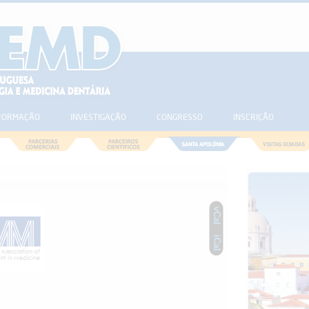
FORMAÇÃO
INVESTIGAÇÃO
CONGRESSO
INSCRIÇÃO
vCal
iCal