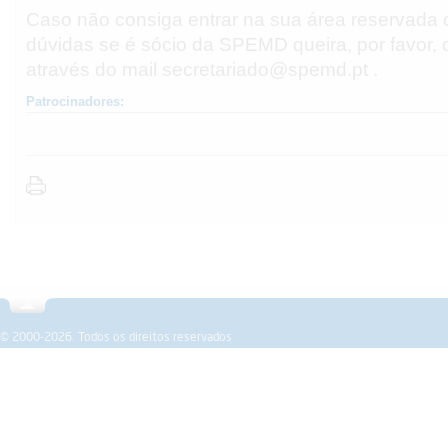
Caso não consiga entrar na sua área reservada 
dúvidas se é sócio da SPEMD queira, por favor, 
através do mail secretariado@spemd.pt .
Patrocinadores:
Sobre a SPEMD
Revista
Formação
Investigação
© 2000-2026. Todos os direitos reservados