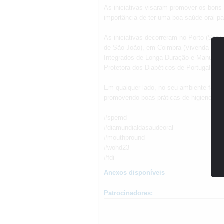
As iniciativas visaram promover os bons h
importância de ter uma boa saúde oral pa
As iniciativas decorreram no Porto (Servi
de São João), em Coimbra (Vivenda São 
Integrados de Longa Duração e Manuten
Protetora dos Diabéticos de Portugal).
Em qualquer lado, no seu ambiente famili
promovendo boas práticas de higiene oral
#spemd
#diamundialdasaudeoral
#mouthpround
#wohd23
#fdi
Anexos disponíveis
Patrocinadores: