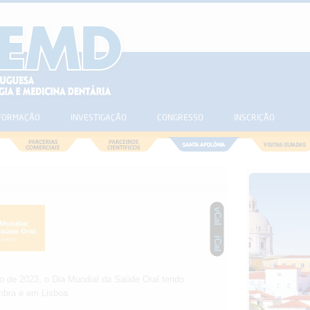
FORMAÇÃO
INVESTIGAÇÃO
CONGRESSO
INSCRIÇÃO
vCal
iCal
de 2023, o Dia Mundial da Saúde Oral tendo
mbra e em Lisboa.