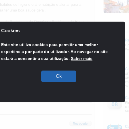
ábitos de higiene oral e nutrição e alertar para a
ra ter uma boa saúde geral.
ço de Pediatria e de Oncologia Pediátrica do Hospital
Francisco - Unidade de Cuidados Continuados
Agenda
Cookies
ção de Cantanhede) e em Lisboa (Associação
Re
Set
Este site utiliza cookies para permitir uma melhor
Co
03
Pr
ar ou profissional, seja um embaixador da saúde oral
experiência por parte do utilizador. Ao navegar no site
.
estará a consentir a sua utilização.
Saber mais
C
Out
4D
08
Ok
4t
co
Se
C
Out
expandir
El
08
co
Se
Retroceder
C
Out