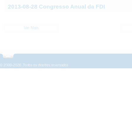
2013-08-28 Congresso Anual da FDI
Ver Mais
Sobre a SPEMD
Revista
Formação
Investigação
© 2000-2026. Todos os direitos reservados